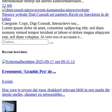
internationale bedrijf dat allerlei kantoormaterialen...
12
feb
Nieuwe website Digi Consult zet partners Ricoh en Specktron in de
kijker
Categorie: Copy, Digi Consult, Interactieve tou...
Lorem ipsum dolor sit amet, consetetur sadipscing elitr, sed diam
nonumy eirmod tempor invidunt ut labore et dolore magna aliquyam
erat, sed diam voluptua. At vero eos et accusam e...
Recente berichten
Evenement: ‘Graphic Pro’ do ...
Events
Hoe zorg je ervoor dat jouw drukkerij relevant blijft in een markt die
steeds sneller, slimmer en persoonlijke...